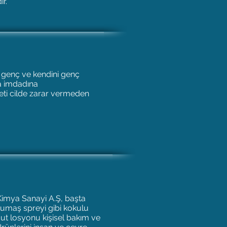
r.
, genç ve kendini genç
da imdadına
eti cilde zarar vermeden
 Kimya Sanayi A.Ş, başta
kumaş spreyi gibi kokulu
ut losyonu kişisel bakım ve