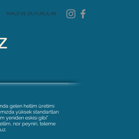
İHALE VE DUYURULAR
z
ında gelen hellim üretimi
kamızda yüksek standartları
m yeniden eskisi gibi”
ellim, nor peyniri, teleme
uz.