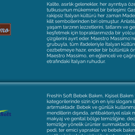
Kalite, asırlık gelenekler, her ayrıntıya ö
tutkusunun mükemmel bir birleşimi: Gas
rakipsiz İtalyan kültürü her zaman Made 
kilit sembollerinden biri olmuştur. Anlatı
yaşam tarzının lezzetlerini, tatlarını ve g
keşfetmek için topraklarımızda bir yol
çizgilerini ayırt eder. Maestro Massimo'n
grubuyla, tüm ifadeleriyle İtalyan kültü
cezbetmeye hazır, ender bir bütünlük öne
Maestro Massimo, en eğlenceli ve çağrışt
etrafındaki İtalyan ruhudur.
Fresh’n Soft Bebek Bakım, Kişisel Bakı
kategorilerinde sizin için en iyisi sloganı il
artırmaktadır. Bebek ve günlük kullanıma
mendillerin dışında, antibakteriyel ıslak 
makyaj ve genital bölge temizliğine, deo
temizliğe yönelik ürünler sunmaktadır. I
pedi, ter emici yapraklar ve bebek bakım