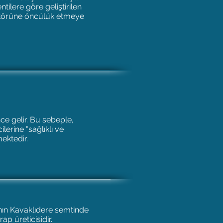
ntilere göre geliştirilen
sektörüne öncülük etmeye
nce gelir. Bu sebeple,
erine "sağlıklı ve
ektedir.
’nın Kavaklıdere semtinde
ap üreticisidir.