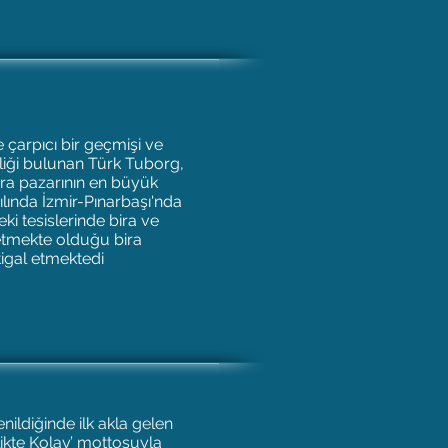
 çarpıcı bir geçmişi ve
irliği bulunan Türk Tuborg,
bira pazarının en büyük
ılında İzmir-Pınarbaşı'nda
ki tesislerinde bira ve
 etmekte olduğu bira
ştigal etmektedi
ildiğinde ilk akla gelen
rlikte Kolay’ mottosuyla