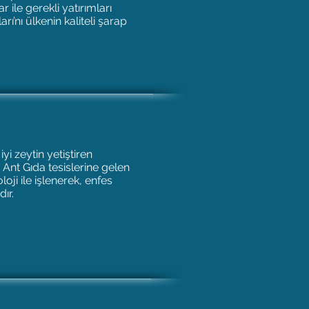
 ile gerekli yatırımları
ı’nı ülkenin kaliteli şarap
iyi zeytin yetiştiren
 Ant Gıda tesislerine gelen
loji ile işlenerek, enfes
ır.