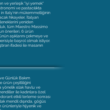
zen ve yerleşik "iyi yemek"
tronomi ve pastacılıkta
in Italy'nin mükemmelliğinin
lacak hikayeler, İtalyan
eleneklerini yeniden
culuk, tüm Maestro Massimo
un önerileri, 6 ürün
rünün aşıklarını çekmeye ve
risiyle başrol olmak istiyor.
ıran ifadesi ile masanın
m ve Günlük Bakım
e ürün çeşitliliğini
 yönelik ıslak havlu ve
mendiller ile kadınlara özel
dorant etkili terleme sonrası
slak mendil dışında, göğüs
 ürünleriyle hijyenik ve