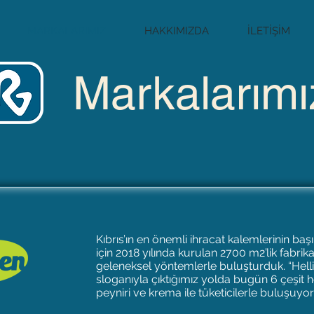
MARKALARIMIZ
HAKKIMIZDA
İLETİŞİM
Markalarımı
Kıbrıs’ın en önemli ihracat kalemlerinin baş
için 2018 yılında kurulan 2700 m2’lik fabri
geleneksel yöntemlerle buluşturduk. “Helli
sloganıyla çıktığımız yolda bugün 6 çeşit h
peyniri ve krema ile tüketicilerle buluşuyor